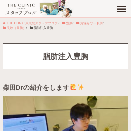
THE CLINIC 東京院スタッフブログ
/
豊胸
/
お悩みワード別
/
失敗（豊胸）
/
脂肪注入豊胸
脂肪注入豊胸
柴田Drの紹介をします