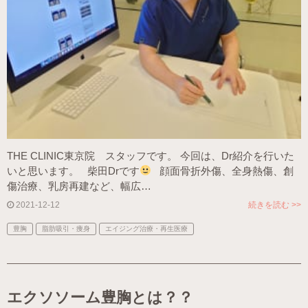
THE CLINIC東京院 スタッフです。 今回は、Dr紹介を行いた
いと思います。 柴田Drです
顔面骨折外傷、全身熱傷、創
傷治療、乳房再建など、幅広…
2021-12-12
続きを読む >>
豊胸
脂肪吸引・痩身
エイジング治療・再生医療
エクソソーム豊胸とは？？