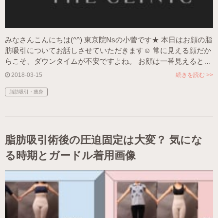
みなさんこんにちは(^^) 東京院Nsの小菅です★ 本日はお顔の脂
肪吸引についてお話しさせていただきます☺ 常に見える顔だか
らこそ、ダウンタイムが不安ですよね。 お顔は一番見えると…
2018-03-15
続きを読む >>
脂肪吸引・痩身
脂肪吸引術後の圧迫固定は大変？ 気にな
る時期とガードル着用画像