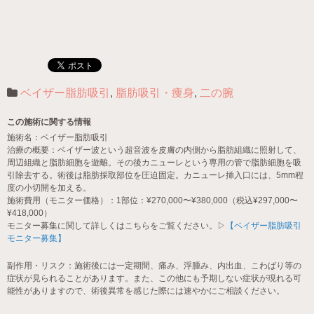
ベイザー脂肪吸引
,
脂肪吸引・痩身
,
二の腕
この施術に関する情報
施術名：ベイザー脂肪吸引
治療の概要：ベイザー波という超音波を皮膚の内側から脂肪組織に照射して、
周辺組織と脂肪細胞を遊離。その後カニューレという専用の管で脂肪細胞を吸
引除去する。術後は脂肪採取部位を圧迫固定。カニューレ挿入口には、5mm程
度の小切開を加える。
施術費用（モニター価格）：1部位：¥270,000〜¥380,000（税込¥297,000〜
¥418,000）
モニター募集に関して詳しくはこちらをご覧ください。▷
【ベイザー脂肪吸引
モニター募集】
副作用・リスク：施術後には一定期間、痛み、浮腫み、内出血、こわばり等の
症状が見られることがあります。また、この他にも予期しない症状が現れる可
能性がありますので、術後異常を感じた際には速やかにご相談ください。